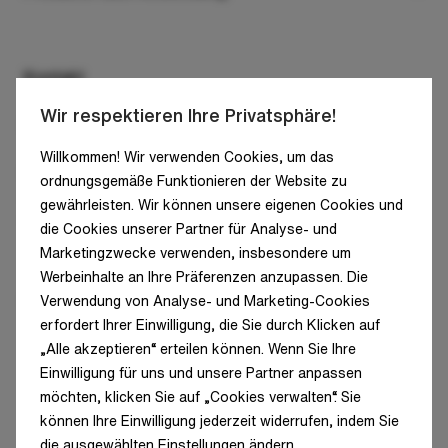
Firma
Anbauleuchten
Arbeitsbereich
Zum Downloaden
Einbauleuchten
Einzelhandel
Kontakt
Kontakt
Wandleuchten
Wir respektieren Ihre Privatsphäre!
Industrie
Luxiona Group S.L.
System-Leuchten
Clean&Medical
Willkommen! Wir verwenden Cookies, um das
C/ Diputació, 180, 4A
ordnungsgemäße Funktionieren der Website zu
Strahler
Architektur und Infrastruktur
08011 Barcelona
gewährleisten. Wir können unsere eigenen Cookies und
SPAIN - HQ
Boden
die Cookies unserer Partner für Analyse- und
Beleuchtung von Wohngebieten
Marketingzwecke verwenden, insbesondere um
Tel: +34 938 466 909
Pole
Straßenbeleuchtung
Werbeinhalte an Ihre Präferenzen anzupassen. Die
E-mail: info@luxiona.com
Verwendung von Analyse- und Marketing-Cookies
Aussenleuchten
erfordert Ihrer Einwilligung, die Sie durch Klicken auf
„Alle akzeptieren“ erteilen können. Wenn Sie Ihre
Schallabsorbierend
Einwilligung für uns und unsere Partner anpassen
möchten, klicken Sie auf „Cookies verwalten“. Sie
können Ihre Einwilligung jederzeit widerrufen, indem Sie
die ausgewählten Einstellungen ändern.