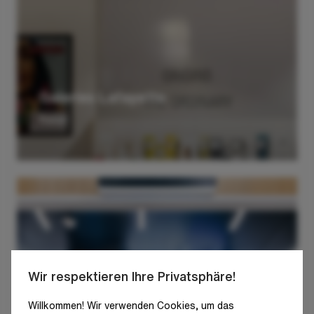
Galeries Lafayette
Retail
Wir respektieren Ihre Privatsphäre!
Willkommen! Wir verwenden Cookies, um das