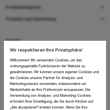
Produkte
Produktkategorien
Projekte
Pendelleuchten
Produkte nach Anwendung
Firma
Anbauleuchten
Arbeitsbereich
Zum Downloaden
Einbauleuchten
Einzelhandel
Kontakt
Kontakt
Wandleuchten
Wir respektieren Ihre Privatsphäre!
Industrie
Luxiona Group S.L.
System-Leuchten
Clean&Medical
Willkommen! Wir verwenden Cookies, um das
C/ Diputació, 180, 4A
ordnungsgemäße Funktionieren der Website zu
Strahler
Architektur und Infrastruktur
08011 Barcelona
gewährleisten. Wir können unsere eigenen Cookies und
SPAIN - HQ
Boden
die Cookies unserer Partner für Analyse- und
Beleuchtung von Wohngebieten
Marketingzwecke verwenden, insbesondere um
Tel: +34 938 466 909
Pole
Straßenbeleuchtung
Werbeinhalte an Ihre Präferenzen anzupassen. Die
E-mail: info@luxiona.com
Verwendung von Analyse- und Marketing-Cookies
Aussenleuchten
erfordert Ihrer Einwilligung, die Sie durch Klicken auf
„Alle akzeptieren“ erteilen können. Wenn Sie Ihre
Schallabsorbierend