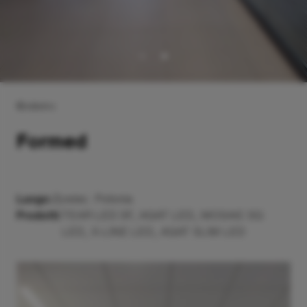
Indietro
Formed
Luogo:
Zywiec. Polonia
Prodotti:
TEAR LED 3F
,
AGAT LED
,
MOSAIC SQ
LED
,
X-LINE LED
,
AGAT SLIM LED