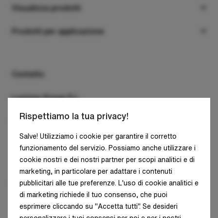
Prodotti
Visualizza prodotti
Progetti
A sospensione
Prodotti per applicazione
Azienda
A plafone
Uffici
Download
A incasso
Retail
Contatto
Contatti
A parete
Industria
Luxiona Group S.L.
Sistemi in linea continua
Clean&Medical
Rispettiamo la tua privacy!
C/ Diputació, 180, 4A
A binario
Architettura e infrastrutture
08011 Barcelona
Salve! Utilizziamo i cookie per garantire il corretto
SPAIN - HQ
A pavimento
funzionamento del servizio. Possiamo anche utilizzare i
Residenziale
cookie nostri e dei nostri partner per scopi analitici e di
Tel: +34 938 466 909
Installazione su Palo
Illuminazione stradale
marketing, in particolare per adattare i contenuti
E-mail: info@luxiona.com
pubblicitari alle tue preferenze. L'uso di cookie analitici e
Esterni
di marketing richiede il tuo consenso, che puoi
esprimere cliccando su "Accetta tutti". Se desideri
Fonoassorbente
personalizzare i tuoi consensi per noi e per i nostri