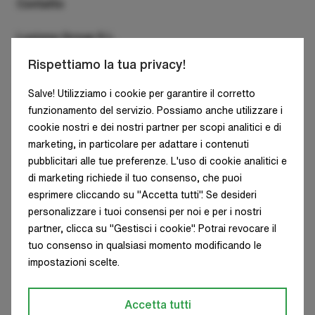
Retail
Contatto
Contatti
A parete
Industria
Luxiona Group S.L.
Sistemi in linea continua
Clean&Medical
Rispettiamo la tua privacy!
C/ Diputació, 180, 4A
A binario
Architettura e infrastrutture
08011 Barcelona
Salve! Utilizziamo i cookie per garantire il corretto
SPAIN - HQ
A pavimento
funzionamento del servizio. Possiamo anche utilizzare i
Residenziale
cookie nostri e dei nostri partner per scopi analitici e di
Tel: +34 938 466 909
Installazione su Palo
Illuminazione stradale
marketing, in particolare per adattare i contenuti
E-mail: info@luxiona.com
pubblicitari alle tue preferenze. L'uso di cookie analitici e
Esterni
di marketing richiede il tuo consenso, che puoi
esprimere cliccando su "Accetta tutti". Se desideri
Fonoassorbente
personalizzare i tuoi consensi per noi e per i nostri
partner, clicca su "Gestisci i cookie". Potrai revocare il
tuo consenso in qualsiasi momento modificando le
impostazioni scelte.
© Luxiona Group - All rights reserved.
Politica sulla privacy
Accetta tutti
Gestisci cookie