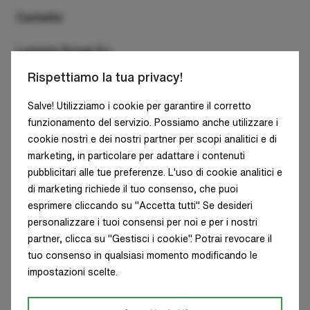
Download
A incasso
Retail
Contatto
Contatti
A parete
Industria
Luxiona Group S.L.
Sistemi in linea continua
Clean&Medical
Rispettiamo la tua privacy!
C/ Diputació, 180, 4A
A binario
Architettura e infrastrutture
08011 Barcelona
Salve! Utilizziamo i cookie per garantire il corretto
SPAIN - HQ
A pavimento
funzionamento del servizio. Possiamo anche utilizzare i
Residenziale
cookie nostri e dei nostri partner per scopi analitici e di
Tel: +34 938 466 909
Installazione su Palo
Illuminazione stradale
marketing, in particolare per adattare i contenuti
E-mail: info@luxiona.com
pubblicitari alle tue preferenze. L'uso di cookie analitici e
Esterni
di marketing richiede il tuo consenso, che puoi
esprimere cliccando su "Accetta tutti". Se desideri
Fonoassorbente
personalizzare i tuoi consensi per noi e per i nostri
partner, clicca su "Gestisci i cookie". Potrai revocare il
tuo consenso in qualsiasi momento modificando le
impostazioni scelte.
© Luxiona Group - All rights reserved.
Politica sulla privacy