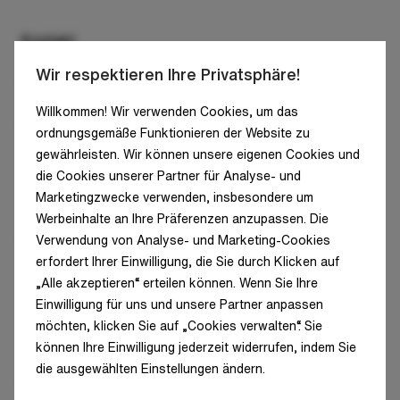
Arbeitsbereich
Zum Downloaden
Einbauleuchten
Einzelhandel
Kontakt
Kontakt
Wandleuchten
Wir respektieren Ihre Privatsphäre!
Industrie
Luxiona Group S.L.
System-Leuchten
Clean&Medical
Willkommen! Wir verwenden Cookies, um das
C/ Diputació, 180, 4A
ordnungsgemäße Funktionieren der Website zu
Strahler
Architektur und Infrastruktur
08011 Barcelona
gewährleisten. Wir können unsere eigenen Cookies und
SPAIN - HQ
Boden
die Cookies unserer Partner für Analyse- und
Beleuchtung von Wohngebieten
Marketingzwecke verwenden, insbesondere um
Tel: +34 938 466 909
Pole
Straßenbeleuchtung
Werbeinhalte an Ihre Präferenzen anzupassen. Die
E-mail: info@luxiona.com
Verwendung von Analyse- und Marketing-Cookies
Aussenleuchten
erfordert Ihrer Einwilligung, die Sie durch Klicken auf
„Alle akzeptieren“ erteilen können. Wenn Sie Ihre
Schallabsorbierend
Einwilligung für uns und unsere Partner anpassen
möchten, klicken Sie auf „Cookies verwalten“. Sie
können Ihre Einwilligung jederzeit widerrufen, indem Sie
die ausgewählten Einstellungen ändern.
© Luxiona Group - All rights reserved.