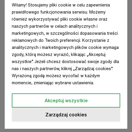
C/ Diputació, 180, 4A
Witamy! Stosujemy pliki cookie w celu zapewnienia
Projektory
Architektura i infrastruktura
08011 Barcelona
prawidłowego funkcjonowania serwisu. Możemy
SPAIN - HQ
Podłogowe/ziemne
również wykorzystywać pliki cookie własne oraz
Oświetlenie mieszkaniowe
naszych partnerów w celach analitycznych i
Tel: +34 938 466 909
Na słupy
Oświetlenie uliczne
marketingowych, w szczególności dopasowania treści
E-mail: info@luxiona.com
reklamowych do Twoich preferencji. Korzystanie z
Oświetlenie zewnętrzne
analitycznych i marketingowych plików cookie wymaga
zgody, którą możesz wyrazić, klikając „Akceptuj
Oświetlenie dźwiękochłonne
wszystkie”. Jeżeli chcesz dostosować swoje zgody dla
nas i naszych partnerów, kliknij „Zarządzaj cookies”.
Wyrażoną zgodę możesz wycofać w każdym
momencie, zmieniając wybrane ustawienia.
© Luxiona Group - All rights reserved.
Polityka prywatności
Akceptuj wszystkie
Zarządzaj cookies
Zarządzaj cookies