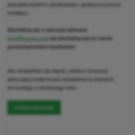
poprawia komfort użytkowania i upraszcza proces
instalacji.
Skontaktuj się z nami pod adresem
info@luxiona.com
lub skontaktuj się ze swoim
przedstawicielem handlowym.
Aby dowiedzieć się więcej, pobierz broszurę
dotyczącą modernizacji oświetlenia w szkołach,
korzystając z poniższego linku:
Pobierz broszurę