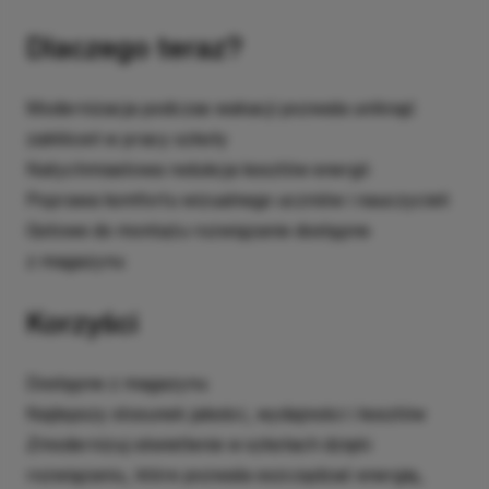
Dlaczego teraz?
Modernizacja podczas wakacji pozwala uniknąć
zakłóceń w pracy szkoły
Natychmiastowa redukcja kosztów energii
Poprawa komfortu wizualnego uczniów i nauczycieli
Gotowe do montażu rozwiązanie dostępne
z magazynu
Korzyści
Dostępne z magazynu
Najlepszy stosunek jakości, wydajności i kosztów
Zmodernizuj oświetlenie w szkołach dzięki
rozwiązaniu, które pozwala oszczędzać energię,