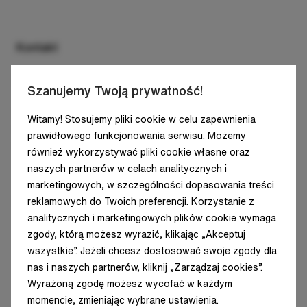
O nas
Nastropowe
Pomieszczenia biurowe
Do pobrania
Do wbudowania
Oświetlenie obiektów handlowych
Kontakt
Kontakt
Ścienne i kinkiety
Obiekty przemysłowe
Luxiona Group S.L.
Szanujemy Twoją prywatność!
Oprawy systemowe
Pomieszczenia czyste
C/ Diputació, 180, 4A
Witamy! Stosujemy pliki cookie w celu zapewnienia
Projektory
Architektura i infrastruktura
08011 Barcelona
prawidłowego funkcjonowania serwisu. Możemy
SPAIN - HQ
Podłogowe/ziemne
również wykorzystywać pliki cookie własne oraz
Oświetlenie mieszkaniowe
naszych partnerów w celach analitycznych i
Tel: +34 938 466 909
Na słupy
Oświetlenie uliczne
marketingowych, w szczególności dopasowania treści
E-mail: info@luxiona.com
reklamowych do Twoich preferencji. Korzystanie z
Oświetlenie zewnętrzne
analitycznych i marketingowych plików cookie wymaga
zgody, którą możesz wyrazić, klikając „Akceptuj
Oświetlenie dźwiękochłonne
wszystkie”. Jeżeli chcesz dostosować swoje zgody dla
nas i naszych partnerów, kliknij „Zarządzaj cookies”.
Wyrażoną zgodę możesz wycofać w każdym
momencie, zmieniając wybrane ustawienia.