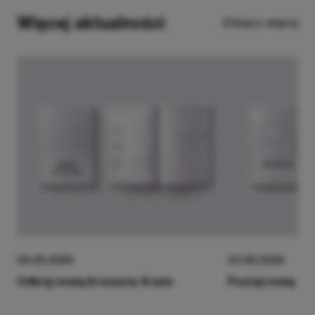
Więcej aktualności
Zobacz więcej
26.06.2026
23.06.2026
Odkryj nową broszurę Aruna
Poznaj nową Br