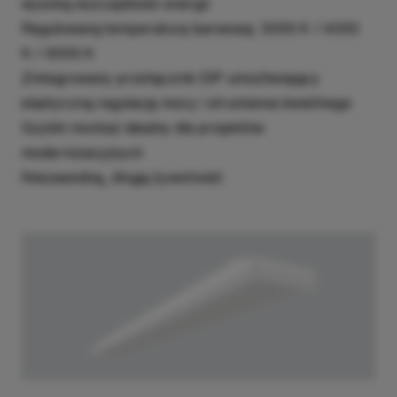
wysoką oszczędność energii
Regulowaną temperaturę barwową: 3000 K / 4000
K / 6500 K
Zintegrowany przełącznik DIP umożliwiający
elastyczną regulację mocy i strumienia świetlnego
Szybki montaż idealny dla projektów
modernizacyjnych
Niezawodną, długą żywotność