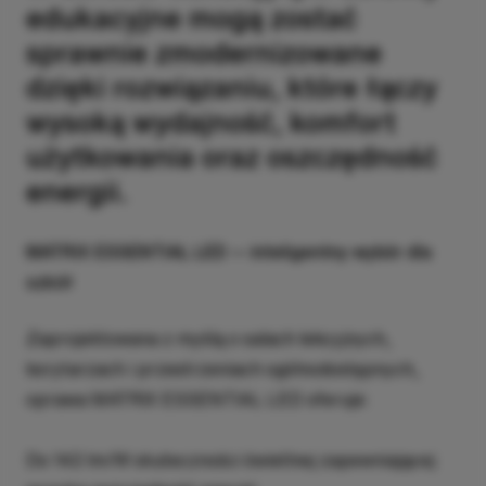
edukacyjne mogą zostać
sprawnie zmodernizowane
dzięki rozwiązaniu, które łączy
wysoką wydajność, komfort
użytkowania oraz oszczędność
energii.
MATRIX ESSENTIAL LED — inteligentny wybór dla
szkół
Zaprojektowana z myślą o salach lekcyjnych,
korytarzach i przestrzeniach ogólnodostępnych,
oprawa MATRIX ESSENTIAL LED oferuje:
Do 142 lm/W skuteczności świetlnej zapewniającej