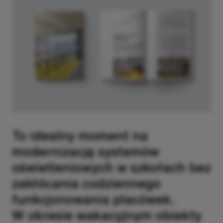
To idealny moment na
modernizację systemów
oświetleniowych w szkołach bez
zakłócania codziennego
funkcjonowania placówek.
W okresie wakacyjnym obiekty