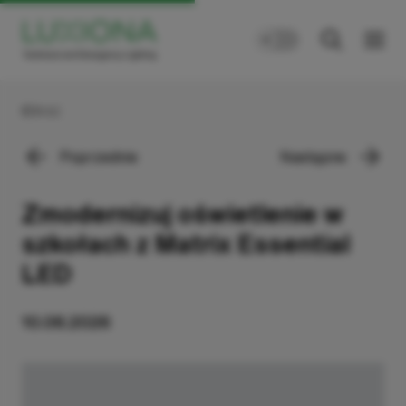
Wróć
Poprzednie
Następne
Zmodernizuj oświetlenie w
szkołach z Matrix Essential
LED
10.06.2026