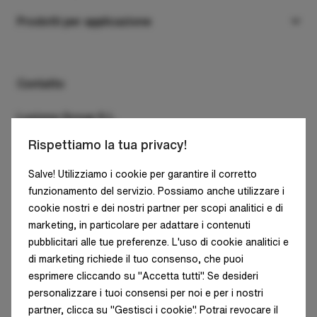
Progetti
A sospensione
Prodotti per applicazione
Azienda
A plafone
Uffici
Download
A incasso
Retail
Contatto
Contatti
A parete
Industria
Luxiona Group S.L.
Sistemi in linea continua
Clean&Medical
Rispettiamo la tua privacy!
C/ Diputació, 180, 4A
A binario
Architettura e infrastrutture
08011 Barcelona
Salve! Utilizziamo i cookie per garantire il corretto
SPAIN - HQ
A pavimento
funzionamento del servizio. Possiamo anche utilizzare i
Residenziale
cookie nostri e dei nostri partner per scopi analitici e di
Tel: +34 938 466 909
Installazione su Palo
Illuminazione stradale
marketing, in particolare per adattare i contenuti
E-mail: info@luxiona.com
pubblicitari alle tue preferenze. L'uso di cookie analitici e
Esterni
di marketing richiede il tuo consenso, che puoi
esprimere cliccando su "Accetta tutti". Se desideri
Fonoassorbente
personalizzare i tuoi consensi per noi e per i nostri
partner, clicca su "Gestisci i cookie". Potrai revocare il