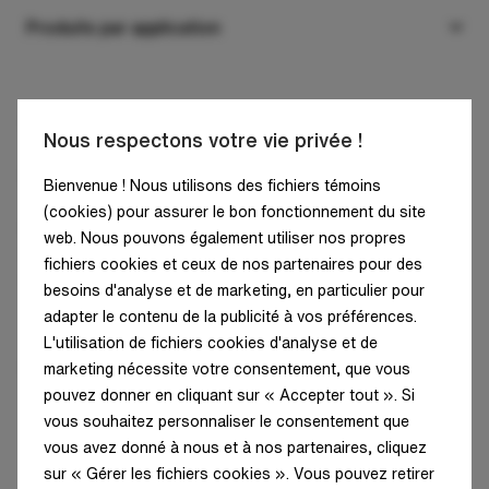
Projets
Luminaires suspendus
Produits par application
Entreprise
Plafonniers
Bureau
Téléchargements
Encastrés
Commerces
Contact
Nous respectons votre vie privée !
Contact
Appliques
Industrie
Luxiona Group S.L.
Bienvenue ! Nous utilisons des fichiers témoins
Systèmes linéaires
Clean&Medical
(cookies) pour assurer le bon fonctionnement du site
C/ Diputació, 180, 4A
web. Nous pouvons également utiliser nos propres
Luminaires sur rail
Architecture et infrastructure
08011 Barcelona
fichiers cookies et ceux de nos partenaires pour des
SPAIN - HQ
Encastrés de sol et balises
besoins d'analyse et de marketing, en particulier pour
Zones résidentielles
adapter le contenu de la publicité à vos préférences.
Tel: +34 938 466 909
Luminaires sur mâts
Eclairage public
L'utilisation de fichiers cookies d'analyse et de
E-mail: info@luxiona.com
marketing nécessite votre consentement, que vous
Extérieur
pouvez donner en cliquant sur « Accepter tout ». Si
vous souhaitez personnaliser le consentement que
Absorbant acoustique
vous avez donné à nous et à nos partenaires, cliquez
sur « Gérer les fichiers cookies ». Vous pouvez retirer