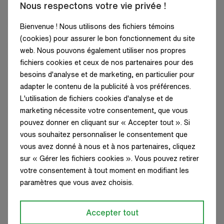
Nous respectons votre vie privée !
Contact
Appliques
Industrie
Luxiona Group S.L.
Bienvenue ! Nous utilisons des fichiers témoins
Systèmes linéaires
Clean&Medical
(cookies) pour assurer le bon fonctionnement du site
C/ Diputació, 180, 4A
web. Nous pouvons également utiliser nos propres
Luminaires sur rail
Architecture et infrastructure
08011 Barcelona
fichiers cookies et ceux de nos partenaires pour des
SPAIN - HQ
Encastrés de sol et balises
besoins d'analyse et de marketing, en particulier pour
Zones résidentielles
adapter le contenu de la publicité à vos préférences.
Tel: +34 938 466 909
Luminaires sur mâts
Eclairage public
L'utilisation de fichiers cookies d'analyse et de
E-mail: info@luxiona.com
marketing nécessite votre consentement, que vous
Extérieur
pouvez donner en cliquant sur « Accepter tout ». Si
vous souhaitez personnaliser le consentement que
Absorbant acoustique
vous avez donné à nous et à nos partenaires, cliquez
sur « Gérer les fichiers cookies ». Vous pouvez retirer
votre consentement à tout moment en modifiant les
paramètres que vous avez choisis.
© Luxiona Group - All rights reserved.
Politique de confidentialité
Accepter tout
Gérer les fichiers cookies