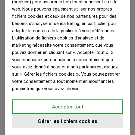
Clean&Medical
(cookies) pour assurer le bon fonctionnement du site
C/ Diputació, 180, 4A
web. Nous pouvons également utiliser nos propres
Luminaires sur rail
Architecture et infrastructure
08011 Barcelona
fichiers cookies et ceux de nos partenaires pour des
SPAIN - HQ
Encastrés de sol et balises
besoins d'analyse et de marketing, en particulier pour
Zones résidentielles
adapter le contenu de la publicité à vos préférences.
Tel: +34 938 466 909
Luminaires sur mâts
Eclairage public
L'utilisation de fichiers cookies d'analyse et de
E-mail: info@luxiona.com
marketing nécessite votre consentement, que vous
Extérieur
pouvez donner en cliquant sur « Accepter tout ». Si
vous souhaitez personnaliser le consentement que
Absorbant acoustique
vous avez donné à nous et à nos partenaires, cliquez
sur « Gérer les fichiers cookies ». Vous pouvez retirer
votre consentement à tout moment en modifiant les
paramètres que vous avez choisis.
© Luxiona Group - All rights reserved.
Politique de confidentialité
Accepter tout
Gérer les fichiers cookies
Gérer les fichiers cookies