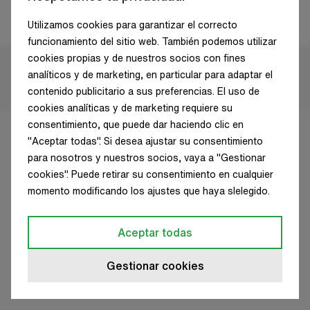
Utilizamos cookies para garantizar el correcto
funcionamiento del sitio web. También podemos utilizar
cookies propias y de nuestros socios con fines
analíticos y de marketing, en particular para adaptar el
contenido publicitario a sus preferencias. El uso de
cookies analíticas y de marketing requiere su
consentimiento, que puede dar haciendo clic en
"Aceptar todas". Si desea ajustar su consentimiento
para nosotros y nuestros socios, vaya a "Gestionar
cookies". Puede retirar su consentimiento en cualquier
momento modificando los ajustes que haya slelegido.
Aceptar todas
Sitemap
Gestionar cookies
Productos
Categoría de producto