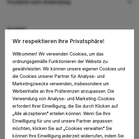
Pendelleuchten
Produkte nach Anwendung
Firma
Anbauleuchten
Arbeitsbereich
Zum Downloaden
Einbauleuchten
Einzelhandel
Kontakt
Kontakt
Wandleuchten
Wir respektieren Ihre Privatsphäre!
Industrie
Luxiona Group S.L.
System-Leuchten
Clean&Medical
Willkommen! Wir verwenden Cookies, um das
C/ Diputació, 180, 4A
ordnungsgemäße Funktionieren der Website zu
Strahler
Architektur und Infrastruktur
08011 Barcelona
gewährleisten. Wir können unsere eigenen Cookies und
SPAIN - HQ
Boden
die Cookies unserer Partner für Analyse- und
Beleuchtung von Wohngebieten
Marketingzwecke verwenden, insbesondere um
Tel: +34 938 466 909
Pole
Straßenbeleuchtung
Werbeinhalte an Ihre Präferenzen anzupassen. Die
E-mail: info@luxiona.com
Verwendung von Analyse- und Marketing-Cookies
Aussenleuchten
erfordert Ihrer Einwilligung, die Sie durch Klicken auf
„Alle akzeptieren“ erteilen können. Wenn Sie Ihre
Schallabsorbierend
Einwilligung für uns und unsere Partner anpassen
möchten, klicken Sie auf „Cookies verwalten“. Sie
können Ihre Einwilligung jederzeit widerrufen, indem Sie