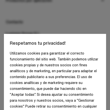
Luminarias suspendidas
Productos por aplicación
Compañía
Luminarias de superficie
Oficinas
Descargas
Luminarias empotradas
Retail
Contacto
Contacto
Apliques de pared
Industria
Luxiona Group S.L.
Sistemas de iluminación
Clean&Medical
Respetamos tu privacidad!
C/ Diputació, 180, 4A
Proyectores y track lights
Arquitectura e infraestructuras
08011 Barcelona
Utilizamos cookies para garantizar el correcto
SPAIN - HQ
Luminarias de pie/suelo
funcionamiento del sitio web. También podemos utilizar
Zonas residenciales
cookies propias y de nuestros socios con fines
Tel: +34 938 466 909
Luminarias en columna
Alumbrado público
analíticos y de marketing, en particular para adaptar el
E-mail: info@luxiona.com
contenido publicitario a sus preferencias. El uso de
Iluminación exterior
cookies analíticas y de marketing requiere su
consentimiento, que puede dar haciendo clic en
Absorción acústica
"Aceptar todas". Si desea ajustar su consentimiento
para nosotros y nuestros socios, vaya a "Gestionar
cookies". Puede retirar su consentimiento en cualquier