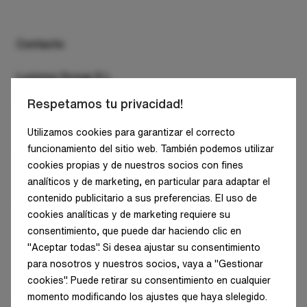
Compañía
Luminarias de superficie
Oficinas
Descargas
Luminarias empotradas
Retail
Contacto
Contacto
Apliques de pared
Industria
Luxiona Group S.L.
Sistemas de iluminación
Clean&Medical
Respetamos tu privacidad!
C/ Diputació, 180, 4A
Proyectores y track lights
Arquitectura e infraestructuras
08011 Barcelona
Utilizamos cookies para garantizar el correcto
SPAIN - HQ
Luminarias de pie/suelo
funcionamiento del sitio web. También podemos utilizar
Zonas residenciales
cookies propias y de nuestros socios con fines
Tel: +34 938 466 909
Luminarias en columna
Alumbrado público
analíticos y de marketing, en particular para adaptar el
E-mail: info@luxiona.com
contenido publicitario a sus preferencias. El uso de
Iluminación exterior
cookies analíticas y de marketing requiere su
consentimiento, que puede dar haciendo clic en
Absorción acústica
"Aceptar todas". Si desea ajustar su consentimiento
para nosotros y nuestros socios, vaya a "Gestionar
cookies". Puede retirar su consentimiento en cualquier
momento modificando los ajustes que haya slelegido.
© Luxiona Group - All rights reserved.